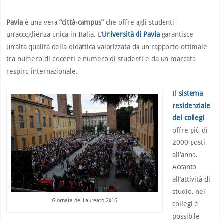
Pavia
è una vera
“città-campus”
che offre agli studenti
un’accoglienza unica in Italia. L’
Università di Pavia
garantisce
un’alta qualità della didattica valorizzata da un rapporto ottimale
tra numero di docenti e numero di studenti e da un marcato
respiro internazionale.
Il
sistema
residenziale
dei collegi
offre più di
2000 posti
all’anno.
Accanto
all’attività di
studio, nei
Giornata del Laureato 2016
collegi è
possibile